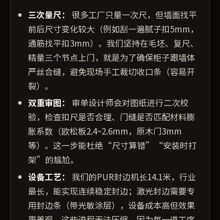
三次量尺：
很多工厂只量一次尺，但墙面找平
前后尺寸变化较大（例如刮一遍腻子扣5mm，
通筋找平扣3mm）。我们坚持在毛坯、复尺、
精量三个节点上门，就是为了确保柜子跟墙体
严丝合缝，避免现场手工裁切收口条（容易开
裂）。
双重审图：
审单设计师会对图纸进行二次校
验，检查扣尺是否合理、门缝是否匹配材料膨
胀系数（欧松板2.4~2.6mm，原木门3mm
等）。这一步能杜绝“尺寸算错”“安装时打
架”的尴尬。
设备工艺：
我们的PUR封边机长14.1米，行业
最长，能实现连续稳定封边；激光封边需要专
用封边条（带光敏涂层），设备成本高但效果
更美观。这些流程无法压缩，因为每一道工序