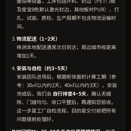
面钻等设备，工序包括开料、封边（PET门板
及雪宝8色默认激光封边，其他板材PUR）、打
孔、试装、质检。生产周期不包含物流运输时
间。
物流配送（1~2天）
株洲本地配送通常次日到达；周边城市视距离
增加1天。
安装与自检（约3~5天）
安装团队进场后，根据柜体面积计算工期（参
考：30㎡以内约2天，40㎡以内约3天）。安装
完成后，我们会
自行排查4~5天
，确认无缝
隙、门缝均匀、收口平整后，再通知您验收。
这一步是工厂自检流程，目的是交付前把所有
问题提前处理好。