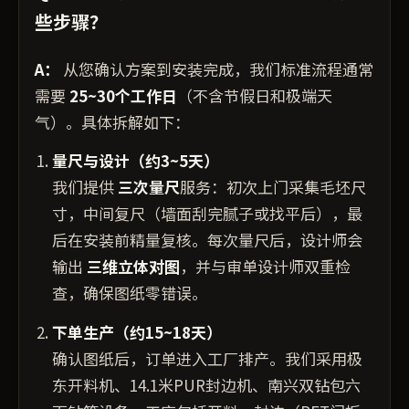
些步骤？
A：
从您确认方案到安装完成，我们标准流程通常
需要
25~30个工作日
（不含节假日和极端天
气）。具体拆解如下：
量尺与设计（约3~5天）
我们提供
三次量尺
服务：初次上门采集毛坯尺
寸，中间复尺（墙面刮完腻子或找平后），最
后在安装前精量复核。每次量尺后，设计师会
输出
三维立体对图
，并与审单设计师双重检
查，确保图纸零错误。
下单生产（约15~18天）
确认图纸后，订单进入工厂排产。我们采用极
东开料机、14.1米PUR封边机、南兴双钻包六