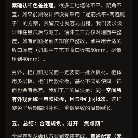
案确认
和
色差处理
。很多工地墙体不平、阴角不
直，如果前期设计师没有采用“通筋找平+两遍腻
子”的方案，预留尺寸就容易出错。我们要求设
计师在量尺后与泥工、油漆工三方核对墙面平整
度，如有问题提前告知客户整改，或采用合适的
收口厚度（如顺平工艺下收口板需50mm，尽量
压到40mm）。
另外，柜门和见光面一定要同一批次板材。柜体
用多层板、柜门用欧松板，基材不同即使同一饰
面也会有色差。我们工厂的做法是：
同一空间所
有外观面统一用欧松板，且与柜门同批次
。这样
避免了后期临时补件、重做导致的周期延长。
五、总结：合理规划，避开“焦虑期”
全屋定制从确认方案到安装完成，
普通配置（无