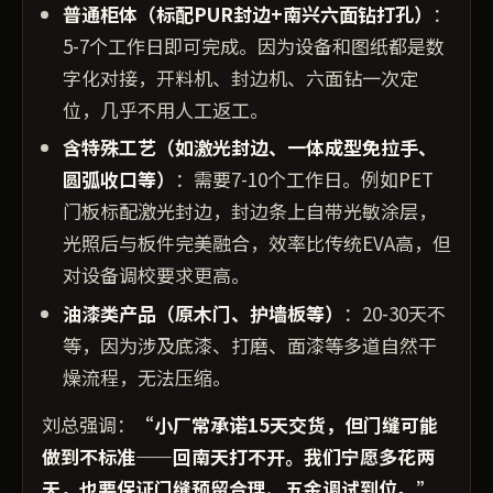
普通柜体（标配PUR封边+南兴六面钻打孔）
：
5-7个工作日即可完成。因为设备和图纸都是数
字化对接，开料机、封边机、六面钻一次定
位，几乎不用人工返工。
含特殊工艺（如激光封边、一体成型免拉手、
圆弧收口等）
：需要7-10个工作日。例如PET
门板标配激光封边，封边条上自带光敏涂层，
光照后与板件完美融合，效率比传统EVA高，但
对设备调校要求更高。
油漆类产品（原木门、护墙板等）
：20-30天不
等，因为涉及底漆、打磨、面漆等多道自然干
燥流程，无法压缩。
刘总强调：
“小厂常承诺15天交货，但门缝可能
做到不标准——回南天打不开。我们宁愿多花两
天，也要保证门缝预留合理、五金调试到位。”