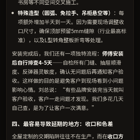
书房等不同空间交叉施工。
特殊造型（圆弧、免拉手、吊柜悬空等）
：每
项额外增加半天到一天。因为需要现场调整收
口尺寸，确保顶部预留5mm缝隙（行业最高标
准），以及L型转角整板折弯等处理。
安装完成后，我们还有一项独特流程：
师傅安装
后自行排查4-5天
——自检所有门缝、抽屉顺滑
度、反弹器灵敏度，确认无问题后再通知客户验
收。这样做的目的是避免客户到现场看到小问题
影响心情。刘总说：“有些品牌安装完当天就叫
客户验收，客户一走问题才发现。我们多花几天
自己查，是为了让客户一次满意。”
四、最容易导致延期的地方：收口和色差
全屋定制的交期陷阱往往不在生产，而在
收口方