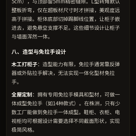
5cm），与顶部留5mm精密缝隙。L型转角默认
整板折弯，仅在超板材尺寸时才拼接，美观度远
高于拼接。柜体底部切掉踢脚线位置，让柜子嵌
进去，避免悬空支撑不足。这些细节设计让柜子
与墙面浑然一体。
八、造型与免拉手设计
木工打柜子
：造型能力有限，免拉手通常靠反弹
器或外贴拉手解决，无法实现一体化型材免拉
手。
全屋定制
：拥有专用免拉手模具和型材，可做一
体成型免拉手（如14种款式）。在株洲，只有少
数工厂能做到免拉手一体成型。鞋柜、衣柜、电
视柜均可根据设计需要选择不同截面形状，实现
极简风格。