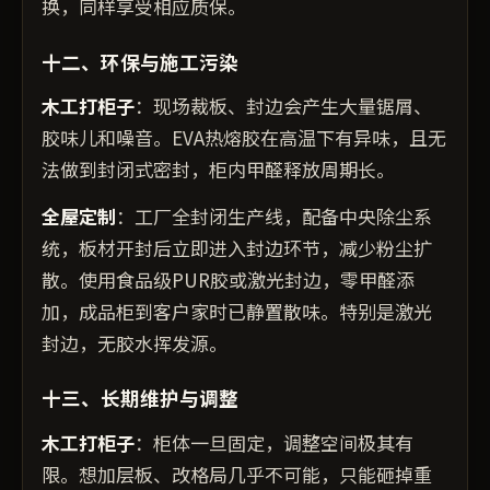
换，同样享受相应质保。
十二、环保与施工污染
木工打柜子
：现场裁板、封边会产生大量锯屑、
胶味儿和噪音。EVA热熔胶在高温下有异味，且无
法做到封闭式密封，柜内甲醛释放周期长。
全屋定制
：工厂全封闭生产线，配备中央除尘系
统，板材开封后立即进入封边环节，减少粉尘扩
散。使用食品级PUR胶或激光封边，零甲醛添
加，成品柜到客户家时已静置散味。特别是激光
封边，无胶水挥发源。
十三、长期维护与调整
木工打柜子
：柜体一旦固定，调整空间极其有
限。想加层板、改格局几乎不可能，只能砸掉重