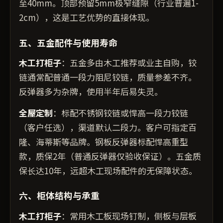
至40mm。顶部预留5mm极窄缝隙（行业普遍1-
2cm），这是工艺优势的直接体现。
五、五金配件与使用寿命
木工打柜子
：五金多由木工推荐或业主自购，铰
链通常配普通一段力阻尼铰链，质量参差不齐。
反弹器多为杂牌，使用半年后易失灵。
全屋定制
：标配不锈钢铰链或悍高一段力铰链
（客户任选），渠道默认二段力。客户可指定百
隆、海蒂斯等品牌。钢板反弹器标配悍高重型
款，质保2年（普通反弹器仅验收保证）。五金质
保长达10年，远超木工现场配件的无保障状态。
六、柜体结构与承重
木工打柜子
：常用木工板现场钉制，侧板与层板