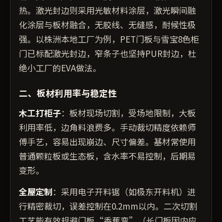
热。激光封边则采用光敏材料涂层，激光瞬间融
化涂层与板材融合，无胶线、无缝感，耐候性极
强。以株洲本地工厂为例，PET门板与雪宝8色柜
门已标配激光封边，窄条子也坚持PUR封边，杜
绝小工厂的EVA做法。
二、板材利用率与稳定性
木工打柜子
：板材现场切割，受场地限制，大板
利用率低，边角料浪费多。手动裁切精度依赖师
傅手艺，容易出现崩边、尺寸偏差。基材常使用
普通颗粒板或生态板，含水率不易控制，后期易
变形。
全屋定制
：采用电子开料锯（如极东开料机）进
行精密裁切，误差控制在0.2mm以内。二次切割
工艺能有效规避门板“香蕉弯”（长门板因内应