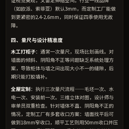
证视觉美观，又留足伸缩空间。行业一线品牌
（如欧派、索菲亚）默认3mm，而定制工厂能做
到更紧密的2.4-2.6mm，同时保证四季使用无故
障。
四、量尺与设计精准度
木工打柜子
：通常一次量尺，现场比划画线。对
墙面的倾斜、阴阳角不正等问题缺乏系统处理方
案，导致柜体与墙之间出现大小不一的缝隙，后
期只能打胶填补。
全屋定制
：执行三次量尺流程——毛坯一次、水
电一次、安装前一次。三维立体对图，设计师与
审单员双重检查。针对墙体不直、阴阳角不正的
情况，定制工厂有多套收口方案：墙面找平后可
做到18mm窄收口，顺平工艺则用50mm收口并压