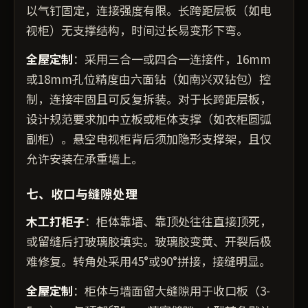
以气钉固定，连接强度有限。长跨距层板（如电
视柜）无支撑结构，时间过长易变形下弯。
全屋定制
：采用三合一或四合一连接件，16mm
或18mm孔位精度由六面钻（如南兴双钻包）控
制，连接牢固且可反复拆装。对于长跨距层板，
设计规范要求加中立板或柜体支撑（如衣柜圆弧
副柜）。悬空电视柜背后须加隐形支撑架，且仅
允许安装在承重墙上。
七、收口与缝隙处理
木工打柜子
：柜体靠墙、靠顶处往往直接顶死，
或留缝后打玻璃胶填实。玻璃胶变黄、开裂后极
难修复。转角处采用45°或90°拼接，接缝明显。
全屋定制
：柜体与墙面留大缝隙用于收口板（3-