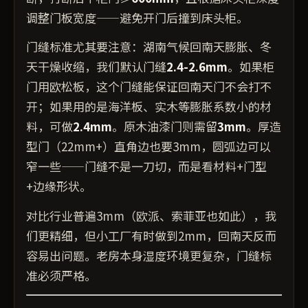
调整门板宽度——避免开门后撞到床头柜。
门缝标准尤其要注意：湖南气候回南天膨胀、冬
天干燥收缩，我们默认门缝
2.4-2.6mm
。如果柜
门用欧松板，这个门缝能保证回南天门不会打不
开；如果用的是海洋板、实木等膨胀系数小的材
料，可做
2.4mm
。原木油漆门则需留
3mm
。厚造
型门（22mm+）直角边也要3mm，圆弧边可以
窄一些——门缝不是一刀切，而是看材料+门型
+边缘形状。
对比行业普遍3mm（欧派、索菲亚也如此），我
们更精细，但小工厂有时做到2mm，回南天反而
容易出问题。老房本身湿度环境更复杂，门缝标
准必须严格。