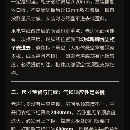
一定是90度。柜子必须离墙≥20mm，靠墙侧加
收口板，不靠墙侧板后延12mm收石膏板。擅自
按测量尺寸做，安装时必然塞不进去或歪斜。
水电管线改造后的隐藏也是重点：老房地面可能
有二次找平层，踢脚线位置我们
切掉踢脚线让柜
子嵌进去
，避免柜子悬空（大柜体悬空需要钢架
支撑，成本高且不稳）。如果老房底部有地暖管
道，必须提前标注，柜体底部留空或调整支撑结
构。
三、尺寸预留与门缝：气候适应性是关键
老房很多没有中央空调，房间吊顶高度不一。平
开门衣柜下柜限高
2430mm
，若卧室无吊顶高度
过大，必须分上下柜。靠床头柜处的门板要打
断，打断后下柜门≥
600mm
，且根据床头柜深度