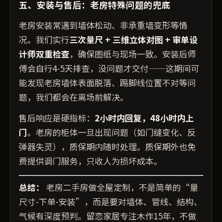
五、安装与售后：老房特殊问题的兜底
老房安装常遇到墙体松动、非承重墙变形等情
况。我们实行
三次量尺 + 三维立体对图 + 审单设
计师双重检查
，确保图纸与现场一致。安装后师
傅会自行4-5天排查，没问题才交付——这期间可
能发现老房墙体表面脱落、踢脚线位置不对等问
题，我们都会在离场前解决。
售后响应是硬指标：
2小时内回复，48小时内上
门
。老房的柜体一旦出现问题（如门缝变化、反
弹器失灵），质保期内随时处理。质保期外也免
费提供调门服务，只收人为损坏成本。
总结：
老房二手房做全屋定制，不是简单的“量
尺寸-下单-安装”，而是要对墙体、管线、结构、
气候有深度预判。留恋家居专注木作15年，不做