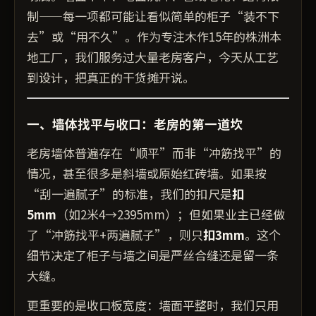
制——每一项都可能让看似简单的柜子“装不下
去”或“用不久”。作为专注木作15年的株洲本
地工厂，我们服务过大量老房客户，今天从工艺
到设计，把真正的干货摊开说。
一、墙体找平与收口：老房的第一道坎
老房墙体普遍存在“顺平”而非“冲筋找平”的
情况，甚至很多是斜墙或原始红砖墙。如果按
“刮一遍腻子”的标准，我们的扣尺是
扣
5mm
（如2米4→2395mm）；但如果业主已经做
了“冲筋找平+两遍腻子”，则只
扣3mm
。这个
细节决定了柜子与墙之间是严丝合缝还是留一条
大缝。
更重要的是收口板宽度：墙面平整时，我们只用