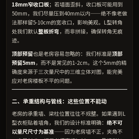
18mm窄收口板
；若墙面歪斜，收口板可能用到
50mm，我们尽量压到40mm以内——绝不像老做
法那样留5-10cm的宽收口，影响美观。L型转角
处我们默认
整板折弯
，而非拼接，确保转角无痕
迹。
顶部预留
也是老房容易忽略的：我们标准是
顶部
预留5mm
，而不是常见的1-2cm。这个5mm的精
确度来源于三次量尺中的三维立体对图，能完美
应对老房楼板不平的问题。
二、承重结构与管线：这些位置不能动
老房的承重墙、梁柱位置往往不规整。如果遇到L
型衣柜贴着墙角，我们的设计标准明确：
绝不可
以量尺尺寸为基准
——因为老房墙不正，夹角不