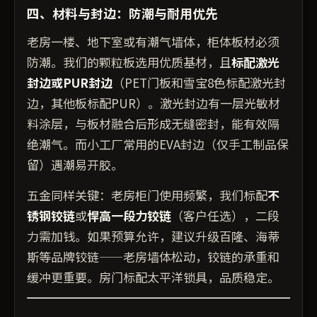
四、材料与封边：防潮与耐用优先
老房一楼、地下室或有潮气墙体，柜体板材必须
防潮。我们的颗粒板选用优质基材，且
标配激光
封边或PUR封边
（PET门板和雪宝8色标配激光封
边，其他板标配PUR）。激光封边有一层光敏材
料涂层，与板材融合后形成无缝密封，能有效隔
绝潮气。而小工厂常用的EVA封边（仅手工制品保
留）遇潮易开胶。
五金同样关键：老房柜门使用频繁，我们标配
不
锈钢铰链
或
悍高一段力铰链
（客户任选），二段
力需加钱。如果预算允许，建议升级百隆、海蒂
斯等品牌铰链——老房墙体松动，铰链的承重和
缓冲更重要。房门标配太平洋锁具，品质稳定。