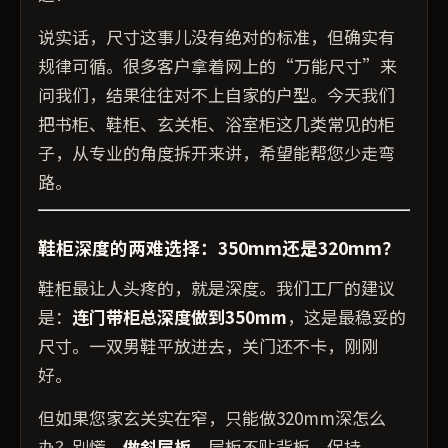
说实话，尺寸这事儿没有绝对的标准，但确实有
规律可循。很多客户拿着网上的“万能尺寸”来
问我们，结果往往对不上自家的户型。今天我们
把书柜、鞋柜、玄关柜、浴室柜这几类常见的柜
子，从专业的角度拆开来讲，希望能帮您少走弯
路。
鞋柜深度的两难选择：350mm还是320mm？
鞋柜最让人头疼的，就是深度。我们工厂的建议
是：
连门带柜总深度做到350mm
，这是最稳妥的
尺寸。一双男鞋平放进去，关门还不卡，刚刚
好。
但如果您家玄关实在窄，只能做320mm深怎么
办？别慌，
做斜层板
。层板不贴背板，保持