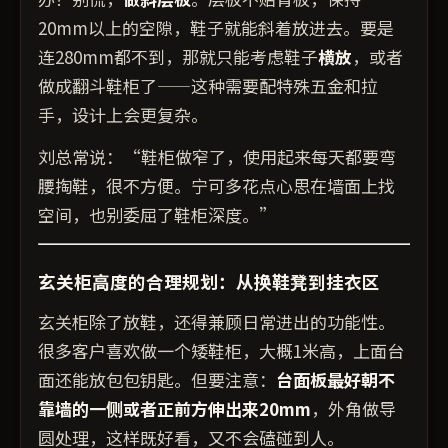
20mm以上的空隙，鞋子就能斜着放进去。要是
连280mm都不到，那就只能考虑鞋子
横放
，或者
做成翻斗鞋柜了——这种需要配特殊五金和拉
手，设计上会更复杂。
刘总常说：“鞋柜做窄了，使用起来每天都要弯
腰掏鞋，很不方便。宁可多花点心思在墙面上找
空间，也别委屈了鞋柜深度。”
玄关柜高度的合理规划：从换鞋凳到挂衣区
玄关柜除了放鞋，还得兼顾日常进出的功能性。
很多客户喜欢做一个矮鞋柜，大概1米高，上面台
面还能放包包钥匙。但要注意：
台面板最好朝不
靠墙的一侧或者正前方伸出来20mm
，外角做导
圆处理，这样既好看，又不会磕碰到人。