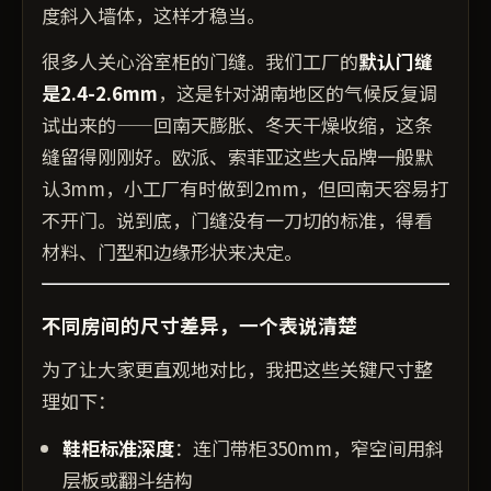
度斜入墙体，这样才稳当。
很多人关心浴室柜的门缝。我们工厂的
默认门缝
是2.4-2.6mm
，这是针对湖南地区的气候反复调
试出来的——回南天膨胀、冬天干燥收缩，这条
缝留得刚刚好。欧派、索菲亚这些大品牌一般默
认3mm，小工厂有时做到2mm，但回南天容易打
不开门。说到底，门缝没有一刀切的标准，得看
材料、门型和边缘形状来决定。
不同房间的尺寸差异，一个表说清楚
为了让大家更直观地对比，我把这些关键尺寸整
理如下：
鞋柜标准深度
：连门带柜350mm，窄空间用斜
层板或翻斗结构