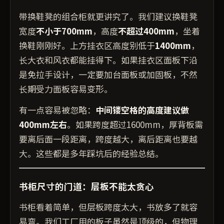
带换鞋凳的组合柜就更讲究了。我们建议换鞋凳
宽度
不小于700mm
，高度
不超过400mm
，坐着
换鞋刚刚好。上方挂衣区高度别低于
1400mm
，
长大衣和风衣都能挂得下。如果挂衣区面板下沿
是免拉手设计，一定要加台面板或加固板，不然
长期受力面板容易变形。
有一点容易被忽略：
中间镂空格的高度建议做
400mm左右
。如果跨度超过1600mm，厚背板需
要离后面一段距离，跨度越大，离后距离也要越
大。这些都是多年踩坑后的经验总结。
书柜尺寸的门道：层板不能太贪心
书柜看着简单，但层板跨度太大，书放多了就容
易弯。我们工厂用的板子虽然是顶级的，但物理