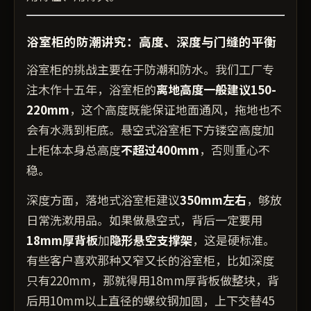
浴室柜的防潮讲究：高度、深度与门缝的平衡
浴室柜的挑战主要在于防潮和防水。我们工厂专
注木作十五年，浴室柜的
离地高度一般建议150-
220mm
，这个高度既能保证地面通风，拖地也不
会有水溅到柜底。悬空式浴室柜下方镂空高度加
上柜体本身总高度
不超过400mm
，否则重心不
稳。
深度方面，落地式浴室柜建议
350mm左右
，够放
日常洗漱用品。如果做悬空式，背后一定要用
18mm厚背板
加
隐形悬空支撑架
，这是硬标准。
有些客户喜欢那种又窄又长的浴室柜，比如深度
只有220mm，那就得用18mm厚背板做整块，背
后用10mm以上直径的螺纹钢加固，上下交替45