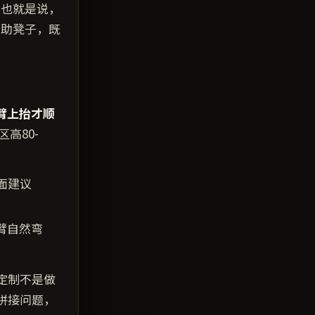
。也就是说，
借助凳子，既
臂上抬才顺
高80-
台面建议
手臂自然弯
定制不是做
拼接问题，