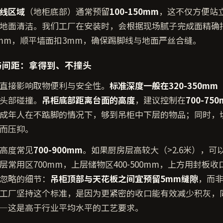
线区域
（地柜底部）通常预留
100-150mm
，这不仅方便站
地面清洁。我们工厂在安装时，会根据现场腻子完成面精确
mm，顺平墙面扣3mm，确保踢脚线与地面严丝合缝。
与间距：拿得到、不撞头
直接影响取物便利与安全性。
标准深度一般在320-350mm
头部碰撞。
吊柜底部距离台面的高度
，建议控制在
700-75
成年人在不踮脚的情况下，够到吊柜中下层的物品；同时，
而压抑。
高度常见
700-900mm
。如果厨房层高较大（>2.6米），可
层常用区700mm，上层储物区400-500mm，上方用封板
忽略的细节：
吊柜顶部与天花板之间宜预留5mm缝隙
，而非
们工厂坚持这个标准，是因为更紧密的收口能有效减少积灰，
—这是高于行业平均水平的工艺要求。