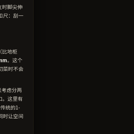
立时脚尖伸
扣尺：刮一
（比地柜
0mm
。这个
切菜时不会
以考虑分两
收口。这里有
传统的1-
同时让空间