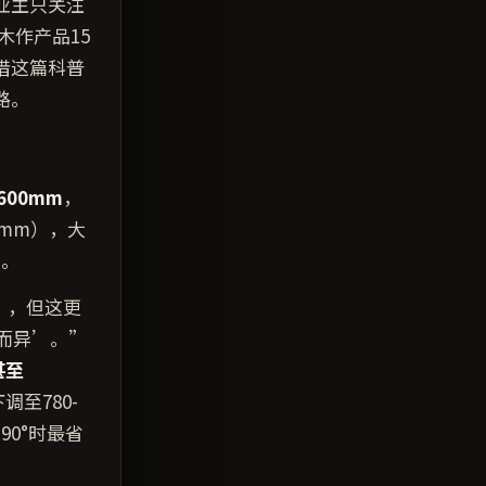
业主只关注
作产品15
借这篇科普
路。
600mm
，
mm），大
便。
），但这更
而异’。”
甚至
至780-
90°时最省