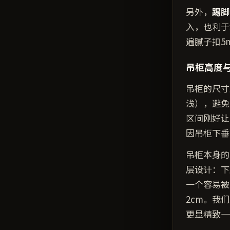
另外，
踢脚
入，也利于
遍腻子扣5
吊柜高度
吊柜的尺寸
浅），避免
区间刚好让
因吊柜下垂
吊柜本身的
层设计：下
一个容易被
2cm。我
更显精致—