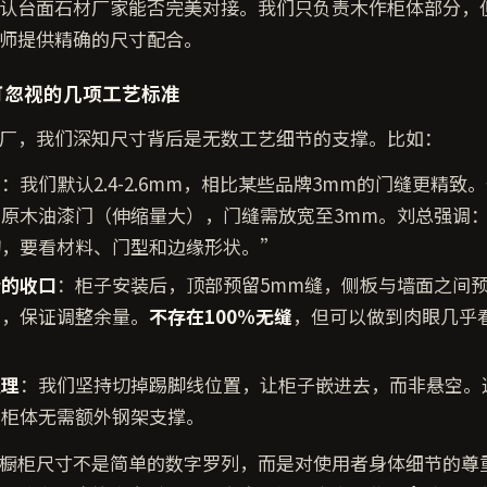
认台面石材厂家能否完美对接。我们只负责木作柜体部分，
师提供精确的尺寸配合。
可忽视的几项工艺标准
厂，我们深知尺寸背后是无数工艺细节的支撑。比如：
缝
：我们默认2.4-2.6mm，相比某些品牌3mm的门缝更精致
原木油漆门（伸缩量大），门缝需放宽至3mm。刘总强调
切，要看材料、门型和边缘形状。”
墙的收口
：柜子安装后，顶部预留5mm缝，侧板与墙面之间预留
间，保证调整余量。
不存在100%无缝
，但可以做到肉眼几乎
处理
：我们坚持切掉踢脚线位置，让柜子嵌进去，而非悬空。
大柜体无需额外钢架支撑。
橱柜尺寸不是简单的数字罗列，而是对使用者身体细节的尊