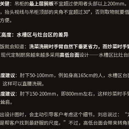
关键
：吊柜的
最上层搁板
不宜超过使用者头部以上200mm
，抬头视线与吊柜顶部的夹角不宜超过30°，否则取物就要
方便。
区高度：水槽区与灶台区的差异
饭就会知道：
洗菜洗碗时手臂自然下垂更省力，而炒菜时手
现代定制厨房越来越多采用
高低台面
设计——水槽区比灶台区
高度建议
：肘下50-100mm，例如身高165cm的人，水槽区
m，这样可以直腰洗碗。
高度建议
：肘下150-200mm，即800mm左右，这样炒菜时
用耸肩。
出设计图时，会主动引导客户考虑这个细节。刘总说过：“
是帮客户找到最舒服的尺度。”不过，高低台面会带来转角