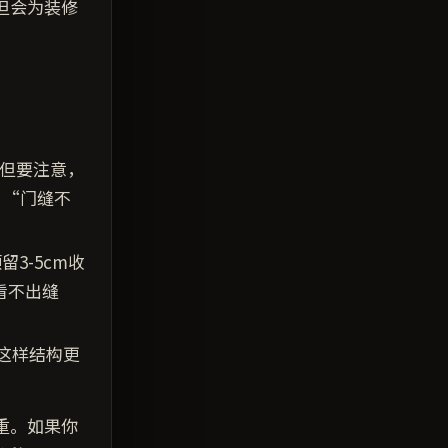
但会为装修
。但要注意，
：“门缝不
3-5cm收
看不出缝
这样结构更
重。如果你