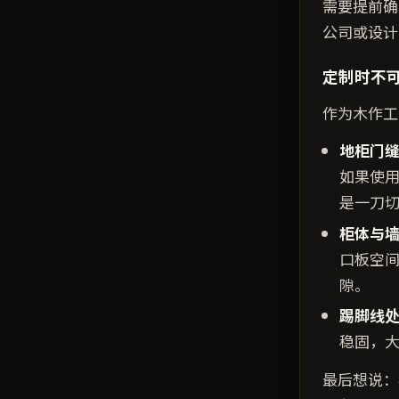
需要提前确
公司或设计
定制时不
作为木作工
地柜门
如果使用
是一刀
柜体与
口板空
隙。
踢脚线
稳固，
最后想说：