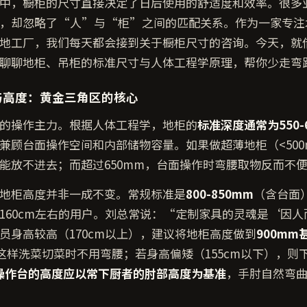
中，橱柜的尺寸直接决定了日后使用的舒适度和效率。很多
，却忽略了“人”与“柜”之间的匹配关系。作为一家专注木
地工厂，我们每天都会接到关于橱柜尺寸的咨询。今天，就
聊聊地柜、吊柜的标准尺寸与人体工程学原理，帮你少走弯
与高度：黄金三角区的核心
的操作主力。根据人体工程学，地柜的
标准深度通常为550-
兼顾台面操作空间和内部储物容量。如果做超薄地柜（<500
能放不进去；而超过650mm，台面操作时弯腰取物反而不
地柜高度并非一成不变。常规标准是
800-850mm
（含台面
160cm左右的用户。刘总常说：“定制家具的灵魂是‘因人
员身高较高（170cm以上），建议将地柜高度做到
900mm
这样洗菜切菜时不用弯腰；若身高偏矮（155cm以下），则下调
操作台的高度应以常下厨者的肘部高度为基准
，手肘自然弯曲