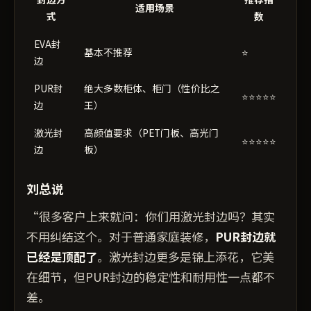
适用场景
式
数
EVA封
基本不推荐
⭐
边
PUR封
绝大多数柜体、柜门（性价比之
⭐⭐⭐⭐⭐
边
王）
激光封
高颜值要求（PET门板、高光门
⭐⭐⭐⭐⭐
边
板）
刘总说
“很多客户上来就问：你们用激光封边吗？其实
不用纠结这个。对于普通家庭装修，
PUR封边就
已经是顶配了
。激光封边更多是锦上添花，它美
在细节，但PUR封边的稳定性和耐用性一点都不
差。